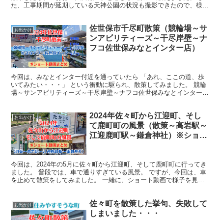
た、工事期間が延期している天神公園の状況も撮影できたので、様子
をシェアしたいと思います。 【佐世保】天神町ほとんど知...
佐世保市千尽町散策（競輪場～サ
お出かけ
ンアビリティーズ～干尽岸壁～ナ
フコ佐世保みなとインター店）
今回は、みなとインター付近を通っていたら 「あれ、ここの道、歩
いてみたい・・・」 という衝動に駆られ、散策してみました。 競輪
場～サンアビリティーズ～干尽岸壁～ナフコ佐世保みなとインター店
の順番で歩いていると、海風が心地よかったです。 競...
2024年佐々町から江迎町、そし
お出かけ
て鹿町町の風景（散策～高岩駅～
江迎鹿町駅～鎌倉神社）※ショー
ト動画まとめ
今回は、2024年の5月に佐々町から江迎町、そして鹿町町に行ってき
ました。 普段では、車で通りすぎている風景。 ですが、今回は、車
を止めて散策をしてみました。 一緒に、ショート動画で様子を見な
がら、私の感想なども一緒にご確認頂ければ幸いです...
佐々町を散策した挙句、失敗して
お出かけ
しまいました・・・