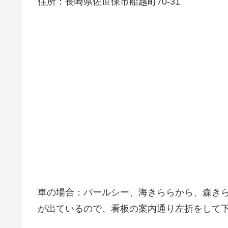
住所：長崎県佐世保市船越町70-31
車の場合：パールシー、海きららから、森き
が出ているので、看板の案内通り左折をして