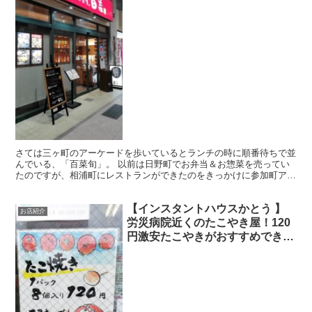
さては三ヶ町のアーケードを歩いているとランチの時に順番待ちで並
んでいる、「百菜旬」。 以前は日野町でお弁当＆お惣菜を売ってい
たのですが、相浦町にレストランができたのをきっかけに参加町アー
ケードでもレストランが営業するようになって気になってい...
【インスタントハウスかとう 】
お店紹介
労災病院近くのたこやき屋！120
円激安たこやきがおすすめできる
理由