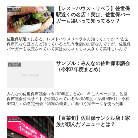
【レストハウス・リベラ】佐世保
お店紹介
駅近くの名店！実は、佐世保バー
ガーも凄いって知ってるケ？
佐世保駅近くにある、レストハウスリベラさん知ってますか？ 佐世
保市民ならほとんど知っていると思う老舗のお店なんですが、佐世保
バーガーも販売されていて実はめちゃくちゃ大きくて美味しいんで
す！ 本日は美味しいと噂のリベラさんの、佐世保バーガーを...
サンプル：みんなの佐世保市議会
お店紹介
（令和7年度まとめ）
みんなの佐世保市議会（令和7年度まとめ） ※ このページは、佐世
保市議会公式サイトで公開されている令和7年度（令和7年6月～令和
8年3月）の各定例会「議案の概要」に基づく実データを使った非公
式のまとめです。件数が多いため、各定例会の議案のう...
【百菜旬】佐世保サンクル店！家
お店紹介
族が頼んだメニューとは？