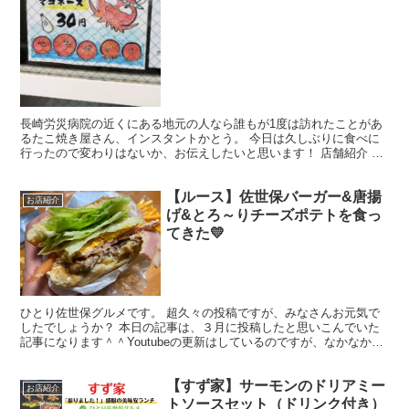
長崎労災病院の近くにある地元の人なら誰もが1度は訪れたことがあ
るたこ焼き屋さん、インスタントかとう。 今日は久しぶりに食べに
行ったので変わりはないか、お伝えしたいと思います！ 店舗紹介 店
舗名：インスタントハウスかとう 見よ、このインスタン...
【ルース】佐世保バーガー&唐揚
お店紹介
げ&とろ～りチーズポテトを食っ
てきた💛
ひとり佐世保グルメです。 超久々の投稿ですが、みなさんお元気で
したでしょうか？ 本日の記事は、３月に投稿したと思いこんでいた
記事になります＾＾Youtubeの更新はしているのですが、なかなかブ
ログ更新をしていなくてすみません（汗） Yout...
【すず家】サーモンのドリアミー
お店紹介
トソースセット（ドリンク付き）