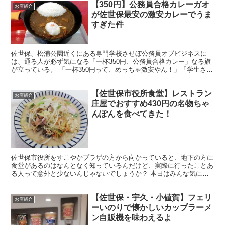
【350円】公務員合格カレーガオ
お店紹介
が佐世保最安の激安カレーでうま
すぎた件
佐世保、松浦公園近くにある専門学校させぼ公務員オブビジネスに
は、通る人が必ず気になる「一杯350円、公務員合格カレー」なる旗
が立っている。 「一杯350円って、めっちゃ激安やん！」「学生さん
はええなぁ」 なんて大阪弁で憂いてしまう言葉を心の...
【佐世保市役所食堂】レストラン
お店紹介
庄屋でおすすめ430円の名物ちゃ
んぽんを食べてきた！
佐世保市役所をすこやかプラザの方から向かっていると、地下の方に
食堂があるのはなんとなく知っているんだけど、実際に行ったことあ
る人って意外と少ないんじゃないでしょうか？ 本日はみんな気にな
るけど、意外と行ってない佐世保市役所の地下食堂レストラ...
【佐世保・宇久・小値賀】フェリ
お店紹介
ーいのりで懐かしいカップラーメ
ン自販機を味わえるよ