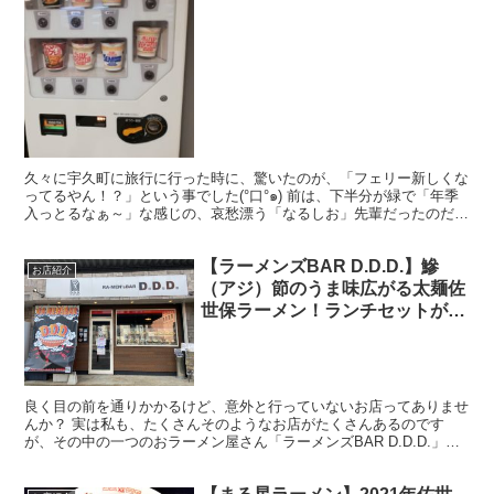
久々に宇久町に旅行に行った時に、驚いたのが、「フェリー新しくな
ってるやん！？」という事でした(°口°๑) 前は、下半分が緑で「年季
入っとるなぁ～」な感じの、哀愁漂う「なるしお」先輩だったのだ
が、いつの間にか世代交代したようです。 その中で心...
【ラーメンズBAR D.D.D.】鰺
お店紹介
（アジ）節のうま味広がる太麺佐
世保ラーメン！ランチセットが美
味い！
良く目の前を通りかかるけど、意外と行っていないお店ってありませ
んか？ 実は私も、たくさんそのようなお店がたくさんあるのです
が、その中の一つのおラーメン屋さん「ラーメンズBAR D.D.D.」さ
んに行ってきました＾＾ 「ラーメンズBAR D....