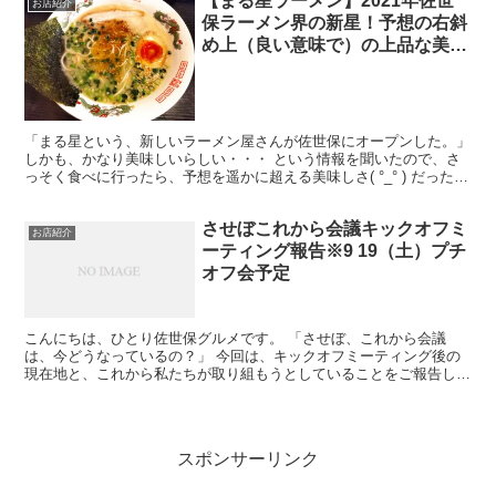
【まる星ラーメン】2021年佐世
お店紹介
保ラーメン界の新星！予想の右斜
め上（良い意味で）の上品な美味
しさ！
「まる星という、新しいラーメン屋さんが佐世保にオープンした。」
しかも、かなり美味しいらしい・・・ という情報を聞いたので、さ
っそく食べに行ったら、予想を遥かに超える美味しさ( °_° ) だったの
で、皆さんに、実際食べた感想などお伝えしたい...
させぼこれから会議キックオフミ
お店紹介
ーティング報告※9 19（土）プチ
オフ会予定
こんにちは、ひとり佐世保グルメです。 「させぼ、これから会議
は、今どうなっているの？」 今回は、キックオフミーティング後の
現在地と、これから私たちが取り組もうとしていることをご報告しま
す。 まだ大きな組織ができたわけでも、何か華々しいプロジ...
スポンサーリンク